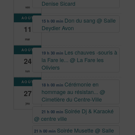
Denise Sicard
ven
AOÛT
Don du sang
@ Salle
15 h 00 min
Deydier Avon
11
mar
AOÛT
Les chauves -souris à
19 h 30 min
la Fare le...
@ La Fare les
24
Oliviers
lun
AOÛT
Cérémonie en
18 h 00 min
hommage au résistan...
@
27
Cimetière du Centre-Ville
jeu
Soirée Dj & Karaoké
21 h 00 min
@ centre ville
Soirée Musette
@ Salle
21 h 00 min