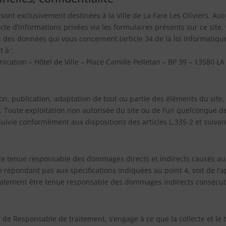
e sont exclusivement destinées à la Ville de La Fare Les Oliviers. Au
ecte d’informations privées via les formulaires présents sur ce site,
n des données qui vous concernent (article 34 de la loi Informatique
 à :
ication – Hôtel de Ville – Place Camille Pelletan – BP 39 – 13580 L
on, publication, adaptation de tout ou partie des éléments du site, 
le. Toute exploitation non autorisée du site ou de l’un quelconque 
ivie conformément aux dispositions des articles L.335-2 et suivant
e tenue responsable des dommages directs et indirects causés au mat
 ne répondant pas aux spécifications indiquées au point 4, soit de l’
alement être tenue responsable des dommages indirects consécutifs 
é de Responsable de traitement, s’engage à ce que la collecte et l