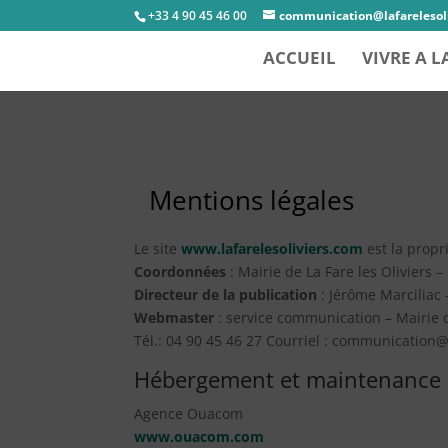
+33 4 90 45 46 00
communication@lafarelesoli
ACCUEIL
VIVRE A L
Mentions légales
Le site
www.lafarelesoliviers.com
est la propri
Coordonnées
: Mairie de La Fare les Oliviers 
Directeur de la publication
:
Jérôme Marciliac
Webmaster
: service communication – Mairie d
Tél.: 04 90 45 46 27 Courriel : communication@l
Hébergement et maintenance
Agence Ouacom
www.ouacom.com