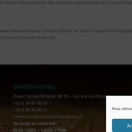
relatif à la protection des données personnelles et à la Loi Infor
te www.lafarelesoliviers.com est soumis au droit français et la compé
 Instance d’Aix en Provence
INFORMATIONS
Place Camille Pelletan BP 39 – La Fare les Oliviers
+33 4 90 45 46 00
Nous utiliso
+33 4 90 45 46 01
communication@lafarelesoliviers.fr
du lundi au vendredi :
Ac
8h30-12h00 / 14h00-17h00