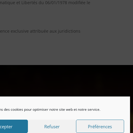
matique et Libertés du 06/01/1978 modifiée le
tence exclusive attribuée aux juridictions
ns des cookies pour optimiser notre site web et notre service.
cepter
Refuser
Préférences