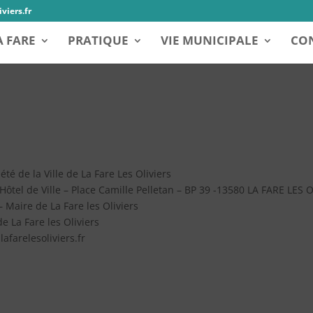
viers.fr
A FARE
PRATIQUE
VIE MUNICIPALE
CON
été de la Ville de La Fare Les Oliviers
– Hôtel de Ville – Place Camille Pelletan – BP 39 -13580 LA FARE LES 
– Maire de La Fare les Oliviers
e La Fare les Oliviers
afarelesoliviers.fr