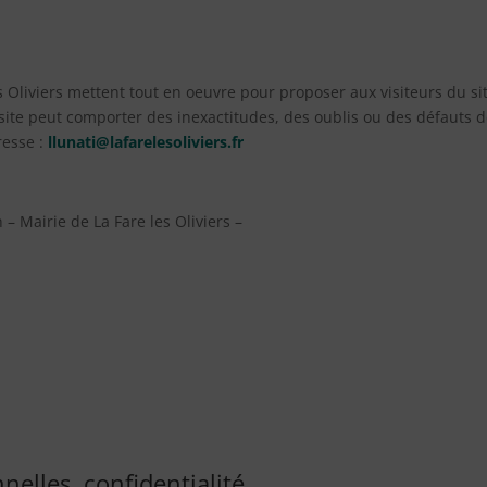
Les Oliviers mettent tout en oeuvre pour proposer aux visiteurs du s
site peut comporter des inexactitudes, des oublis ou des défauts d
resse :
llunati@lafarelesoliviers.fr
– Mairie de La Fare les Oliviers –
elles, confidentialité