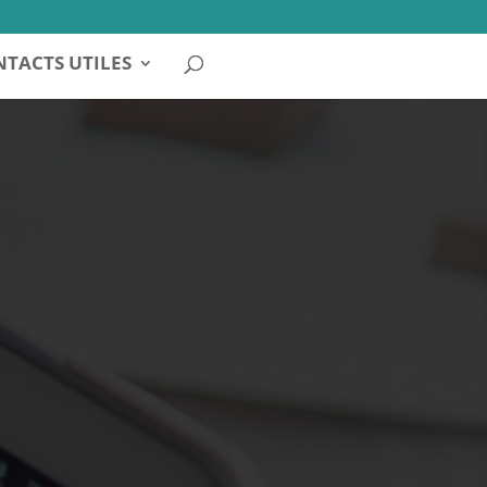
TACTS UTILES