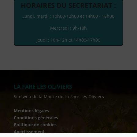
HORAIRES DU SECRETARIAT :
Lundi, mardi : 10h00-12h00 et 14h00 - 18h00
Mercredi : 9h-18h
Jeudi : 10h-12h et 14h00-17h00
LA FARE LES OLIVIERS
Site web de la Mairie de La Fare Les Oliviers
Mentions légales
Conditions générales
Politique de cookies
Avertissement