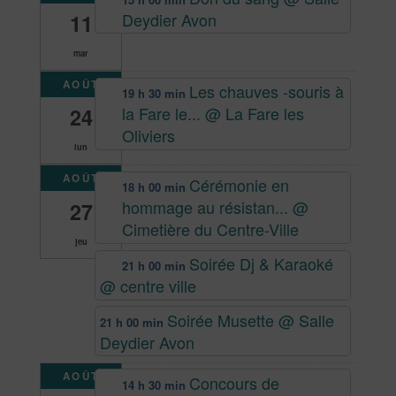
Deydier Avon
11
mar
AOÛT
Les chauves -souris à
19 h 30 min
la Fare le...
@ La Fare les
24
Oliviers
lun
AOÛT
Cérémonie en
18 h 00 min
hommage au résistan...
@
27
Cimetière du Centre-Ville
jeu
Soirée Dj & Karaoké
21 h 00 min
@ centre ville
Soirée Musette
@ Salle
21 h 00 min
Deydier Avon
AOÛT
Concours de
14 h 30 min