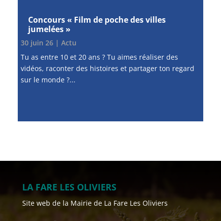
Concours « Film de poche des villes
jumelées »
30 juin 26
|
Actu
Tu as entre 10 et 20 ans ? Tu aimes réaliser des
vidéos, raconter des histoires et partager ton regard
sur le monde ?...
LA FARE LES OLIVIERS
Site web de la Mairie de La Fare Les Oliviers