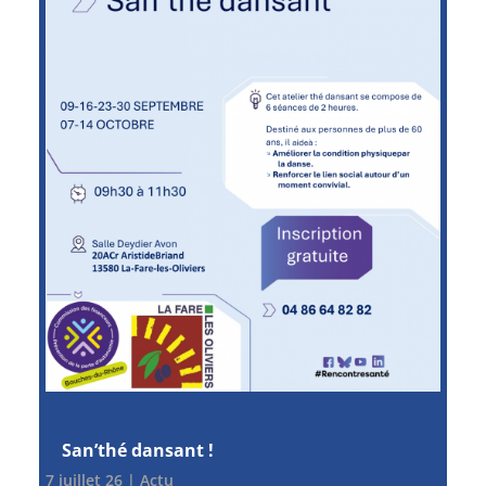
San’thé dansant !
7 juillet 26
|
Actu