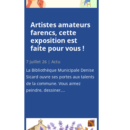
Artistes amateurs
farencs, cette
exposition est
faite pour vous !
7 juillet 26
|
Actu
La Bibliothèque Municipale Denise
Sicard ouvre ses portes aux talents
de la commune. Vous aimez
peindre, dessiner,...