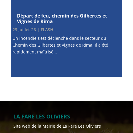
Départ de feu, chemin des Gilbertes et
Vignes de Rima
23 juillet 26
|
FLASH
Un incendie s’est déclenché dans le secteur du
Chemin des Gilbertes et Vignes de Rima. Il a été
rapidement maîtrisé...
LA FARE LES OLIVIERS
Site web de la Mairie de La Fare Les Oliviers