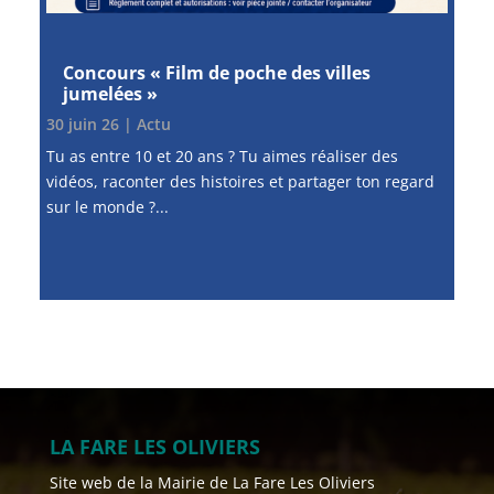
Concours « Film de poche des villes
jumelées »
30 juin 26
|
Actu
Tu as entre 10 et 20 ans ? Tu aimes réaliser des
vidéos, raconter des histoires et partager ton regard
sur le monde ?...
LA FARE LES OLIVIERS
Site web de la Mairie de La Fare Les Oliviers