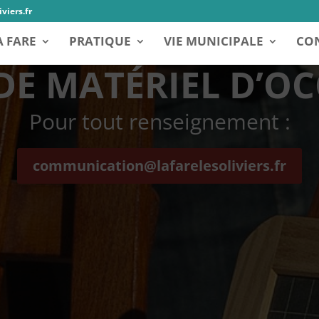
viers.fr
A FARE
PRATIQUE
VIE MUNICIPALE
CON
DE MATÉRIEL D’O
Pour tout renseignement :
communication@lafarelesoliviers.fr