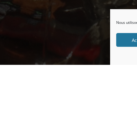
Nous utiliso
Ac
;