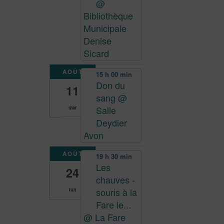
@
Bibliothèque
Municipale
Denise
Sicard
AOÛT
15 h 00 min
Don du
11
sang
@
Salle
mar
Deydier
Avon
AOÛT
19 h 30 min
Les
24
chauves -
souris à la
lun
Fare le...
@ La Fare