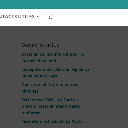
TACTS UTILES
Dernieres actus
Accès en colline interdit pour la
journée du 6 août
Le département placé en vigilance
jaune pour orages
Opération de traitement des
platanes
Sécheresse 2026 – La Fare les
Oliviers passe en état d’alerte
renforcée
Fermeture estivale de La Poste