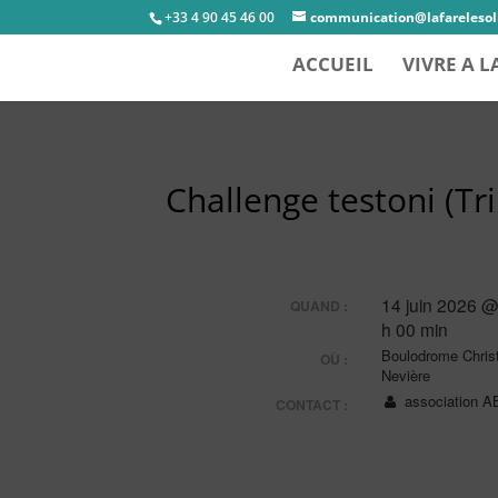
+33 4 90 45 46 00
communication@lafarelesoli
ACCUEIL
VIVRE A L
Challenge testoni (Tri
14 juin 2026 @
QUAND :
h 00 min
Boulodrome Chris
OÙ :
Nevière
association 
CONTACT :