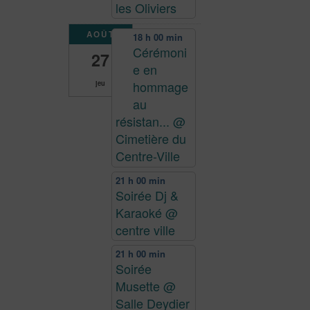
les Oliviers
AOÛT
18 h 00 min
Cérémoni
27
e en
hommage
jeu
au
résistan...
@
Cimetière du
Centre-Ville
21 h 00 min
Soirée Dj &
Karaoké
@
centre ville
21 h 00 min
Soirée
Musette
@
Salle Deydier