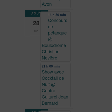
Avon
AOÛT
14 h 30 min
Concours
28
de
pétanque
ven
@
Boulodrome
Christian
Nevière
21 h 00 min
Show avec
Cocktail de
Nuit
@
Centre
Culturel Jean
Bernard