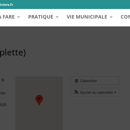
viers.fr
A FARE
PRATIQUE
VIE MUNICIPALE
CON
plette)
 9
Calendrier
Ajouter au calendrier
tian
ABSR