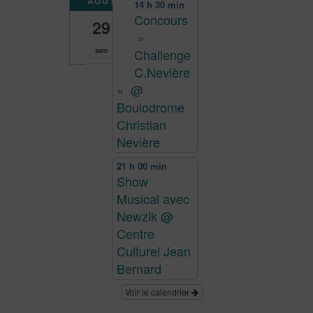
AOÛT
14 h 30 min
Concours
29
»
Challenge
sam
C.Nevière
«
@
Boulodrome
Christian
Nevière
21 h 00 min
Show
Musical avec
Newzik
@
Centre
Culturel Jean
Bernard
Voir le calendrier