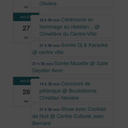
Oliviers
lun
AOÛT
Cérémonie en
18 h 00 min
hommage au résistan...
@
27
Cimetière du Centre-Ville
jeu
Soirée Dj & Karaoké
21 h 00 min
@ centre ville
Soirée Musette
@ Salle
21 h 00 min
Deydier Avon
AOÛT
Concours de
14 h 30 min
pétanque
@ Boulodrome
28
Christian Nevière
ven
Show avec Cocktail
21 h 00 min
de Nuit
@ Centre Culturel Jean
Bernard