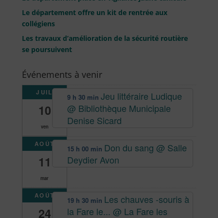
Le département offre un kit de rentrée aux
collégiens
Les travaux d’amélioration de la sécurité routière
se poursuivent
Événements à venir
JUIL
Jeu littéraire Ludique
9 h 30 min
@ Bibliothèque Municipale
10
Denise Sicard
ven
AOÛT
Don du sang
@ Salle
15 h 00 min
Deydier Avon
11
mar
AOÛT
Les chauves -souris à
19 h 30 min
la Fare le...
@ La Fare les
24