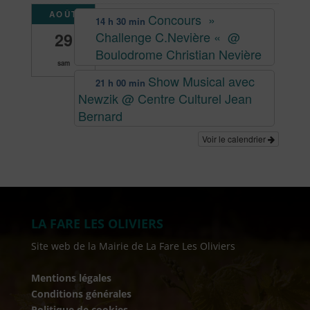
AOÛT
Concours »
14 h 30 min
Challenge C.Nevière «
@
29
Boulodrome Christian Nevière
sam
Show Musical avec
21 h 00 min
Newzik
@ Centre Culturel Jean
Bernard
Voir le calendrier
LA FARE LES OLIVIERS
Site web de la Mairie de La Fare Les Oliviers
Mentions légales
Conditions générales
Politique de cookies